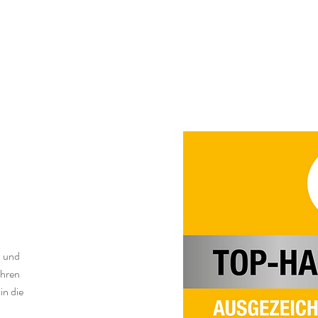
l und
Ihren
in die